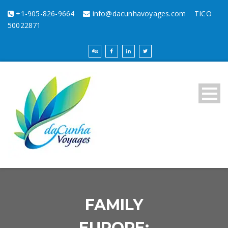
+1-905-826-9664
info@dacunhavoyages.com
TICO
50022871
FAMILY
EUROPE: