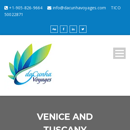
+1-905-826-9664
info@dacunhavoyages.com
TICO
50022871
VENICE AND
TUSCANY