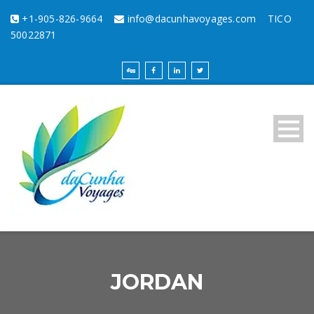
+1-905-826-9664
info@dacunhavoyages.com
TICO
50022871
JORDAN