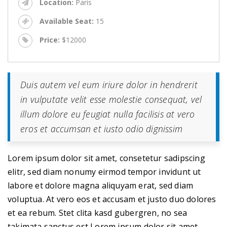
9
Location:
Paris
t
Di
d
Available Seat:
15
4
a
4
Price:
$12000
de
4
tr
Em
e
m
t
Duis autem vel eum iriure dolor in hendrerit
s
T
in vulputate velit esse molestie consequat, vel
a
#
m
illum dolore eu feugiat nulla facilisis at vero
t
eros et accumsan et iusto odio dignissim
fi
s
Si
Lorem ipsum dolor sit amet, consetetur sadipscing
H
elitr, sed diam nonumy eirmod tempor invidunt ut
T
labore et dolore magna aliquyam erat, sed diam
S
voluptua. At vero eos et accusam et justo duo dolores
a
T
et ea rebum. Stet clita kasd gubergren, no sea
takimata sanctus est Lorem ipsum dolor sit amet.