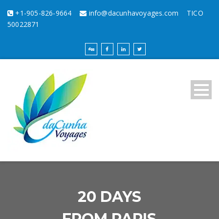
+1-905-826-9664
info@dacunhavoyages.com
TICO
50022871
20 DAYS
FROM PARIS